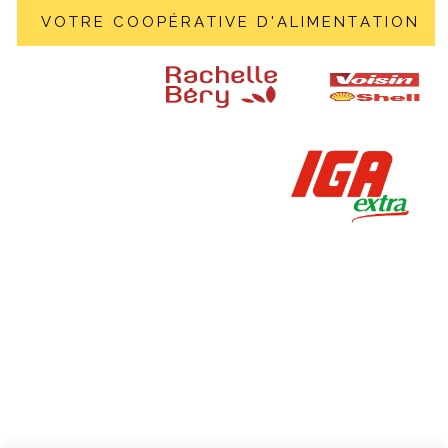
V
O
T
R
E
C
O
O
P
É
R
A
T
I
V
E
D
'
A
L
I
M
E
N
T
A
T
I
O
N