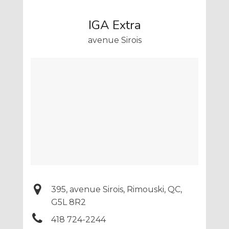
IGA Extra
avenue Sirois
395, avenue Sirois, Rimouski,
QC,
G5L 8R2
418 724-2244